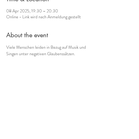
08 Apr 2025, 19:30 – 20:30
Online - Link wird nach Anmeldung gestellt
About the event
Viele Menschen leiden in Bezug auf Musik und 
Singen unter negativen Glaubenssätzen.
"Ich kann keinen richtigen Ton treffen."
"Meine Stimme klingt unangenehm, schrill, zu 
hoch, zu hauchig, ..."
"Ich bin ein Rhythmusbanause."
"Komponieren und Improvisieren ist was für 
Genies."
Kennst Du solche Sätze?
Show More