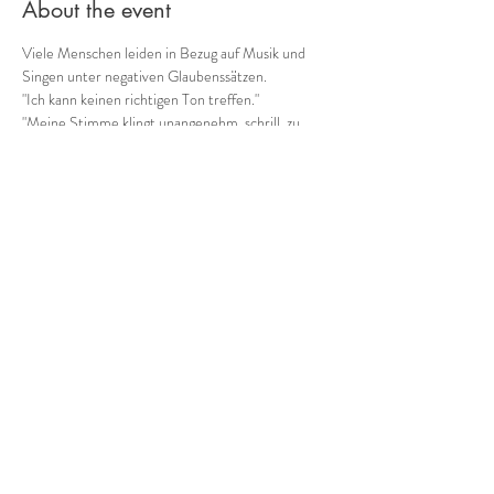
About the event
Viele Menschen leiden in Bezug auf Musik und 
Singen unter negativen Glaubenssätzen.
"Ich kann keinen richtigen Ton treffen."
"Meine Stimme klingt unangenehm, schrill, zu 
hoch, zu hauchig, ..."
"Ich bin ein Rhythmusbanause."
"Komponieren und Improvisieren ist was für 
Genies."
Kennst Du solche Sätze?
Show More
Share this event