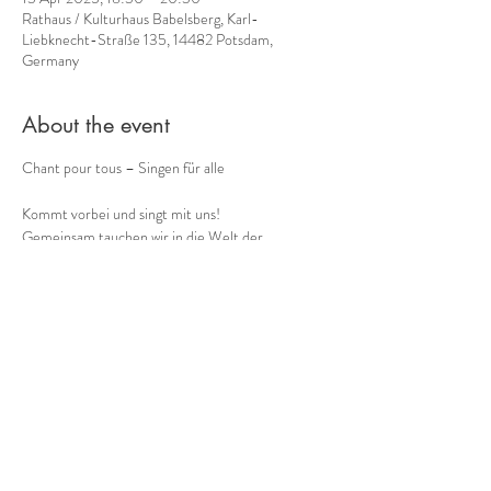
Rathaus / Kulturhaus Babelsberg, Karl-
Liebknecht-Straße 135, 14482 Potsdam,
Germany
About the event
Chant pour tous – Singen für alle
Kommt vorbei und singt mit uns!
Gemeinsam tauchen wir in die Welt der 
Stimmimprovisation (Circlesongs, freie Impros, 
Bodymusic und musikalische Gruppenspiele)!
Alle können spontan ohne Vorerfahrung 
mitmachen und sich vom groove mitreißen lassen.
Auch Zuhörer*innen sind herzlich willkommen.
Teilnahme auf freiwilliger Spendenbasis
Show More