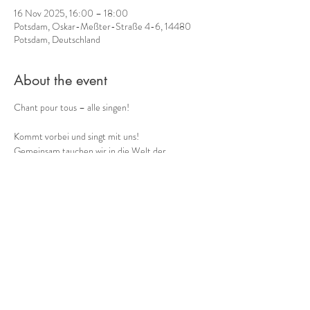
16 Nov 2025, 16:00 – 18:00
Potsdam, Oskar-Meßter-Straße 4-6, 14480
Potsdam, Deutschland
About the event
Chant pour tous – alle singen!
Kommt vorbei und singt mit uns!
Gemeinsam tauchen wir in die Welt der 
Stimmimprovisation (Circlesongs, freie Impros, 
Bodymusic und musikalische Gruppenspiele)! 
Alle können spontan ohne Vorerfahrung 
mitmachen und sich vom groove mitreißen lassen.
Auch Zuhörer*innen sind herzlich willkommen.
Teilnahme auf freiwilliger Spendenbasis
Show More