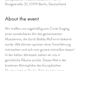
Rungestraße 20, 10179 Berlin, Deutschland
About the event
Wir treffen uns regelmäßig zum Circle Singing, 
einer wunderbaren Art des gemeinsamen 
Musizierens, die durch Bobby McFerrin bekannt 
wurde. Alle können spontan ohne Vorerfahrung 
mitmachen und sich vom groove mitreißen lassen!
In der kalten Jahreszeit ziehen wir uns in 
gemütliche Räume zurück. Dieses Mal in der 
kreativen Atmosphäre des Europäischen 
Theaterinstituts Berlin. Bitte bringt eigene 
Getränke und warme Socken mit.
Wegbeschreibung: in der Rungestraße 20 in den 
zweiten Hof gehen und im Aufgang rechts in die 
erste Etage gehen.
Dort der Beschilderung bis zum Raum folgen.
Teilnahmebeitrag: 10 -15 €
Bitte bedenkt bei der Einschätzung eures 