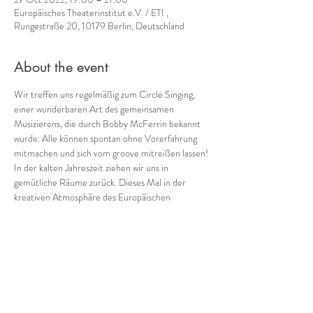
Europäisches Theaterinstitut e.V. / ETI ,
Rungestraße 20, 10179 Berlin, Deutschland
About the event
Wir treffen uns regelmäßig zum Circle Singing, 
einer wunderbaren Art des gemeinsamen 
Musizierens, die durch Bobby McFerrin bekannt 
wurde. Alle können spontan ohne Vorerfahrung 
mitmachen und sich vom groove mitreißen lassen!
In der kalten Jahreszeit ziehen wir uns in 
gemütliche Räume zurück. Dieses Mal in der 
kreativen Atmosphäre des Europäischen 
Theaterinstituts Berlin. Bitte bringt eigene 
Getränke und warme Socken mit.
Wegbeschreibung: in der Rungestraße 20 in den 
zweiten Hof gehen und im Aufgang rechts in die 
erste Etage gehen.
Dort der Beschilderung bis zum Raum folgen.
Teilnahmebeitrag: 5-15 €