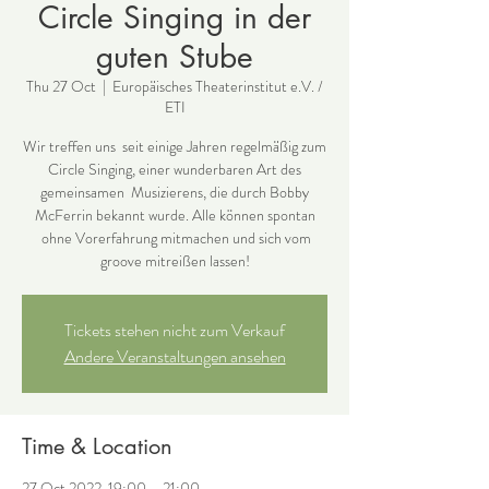
Circle Singing in der
guten Stube
Thu 27 Oct
  |  
Europäisches Theaterinstitut e.V. /
ETI
Wir treffen uns seit einige Jahren regelmäßig zum
Circle Singing, einer wunderbaren Art des
gemeinsamen Musizierens, die durch Bobby
McFerrin bekannt wurde. Alle können spontan
ohne Vorerfahrung mitmachen und sich vom
groove mitreißen lassen!
Tickets stehen nicht zum Verkauf
Andere Veranstaltungen ansehen
Time & Location
27 Oct 2022, 19:00 – 21:00