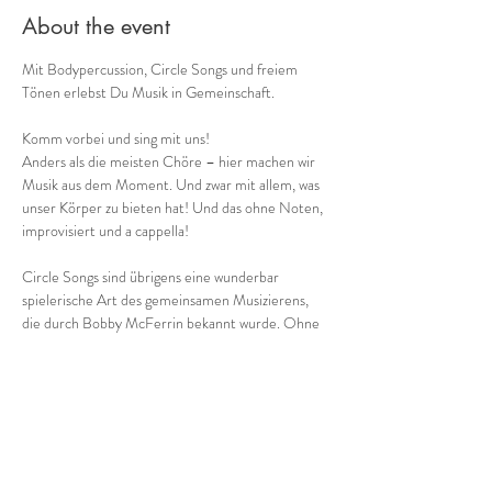
About the event
Mit Bodypercussion, Circle Songs und freiem 
Tönen erlebst Du Musik in Gemeinschaft.
Komm vorbei und sing mit uns!
Anders als die meisten Chöre – hier machen wir 
Musik aus dem Moment. Und zwar mit allem, was 
unser Körper zu bieten hat! Und das ohne Noten, 
improvisiert und a cappella!
Circle Songs sind übrigens eine wunderbar 
spielerische Art des gemeinsamen Musizierens, 
die durch Bobby McFerrin bekannt wurde. Ohne 
Noten ko-kreiieren wir bei dieser angeleiteten 
Gruppenimprovisation aus dem Moment heraus 
einmalige Musik. Und keine Sorge: nichts und 
niemand mus
 kan
n!
Besser als Worte vermittelt folgendes Video 
einen lebendigen Eindruck: