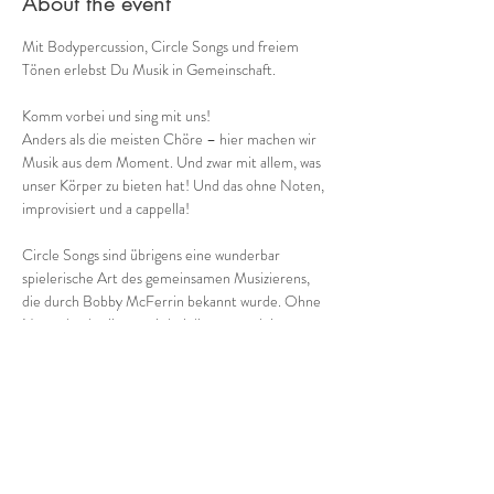
About the event
Mit Bodypercussion, Circle Songs und freiem 
Tönen erlebst Du Musik in Gemeinschaft.
Komm vorbei und sing mit uns!
Anders als die meisten Chöre – hier machen wir 
Musik aus dem Moment. Und zwar mit allem, was 
unser Körper zu bieten hat! Und das ohne Noten, 
improvisiert und a cappella!
Circle Songs sind übrigens eine wunderbar 
spielerische Art des gemeinsamen Musizierens, 
die durch Bobby McFerrin bekannt wurde. Ohne 
Noten ko-kreiieren wir bei dieser angeleiteten 
Gruppenimprovisation aus dem Moment heraus 
einmalige Musik. Und keine Sorge: nichts und 
niemand mus
 kan
n!
Besser als Worte vermittelt folgendes Video 
einen lebendigen Eindruck:
http://youtube.com/watch?v=WZoJdsnofG4