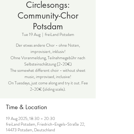
Circlesongs:
Community-Chor
Potsdam
Tue 19 Aug
  |  
freiLand Potsdam
Der etwas andere Chor - ohne Noten,
improvisiert, inklusiv!
Ohne Voranmeldung, Teilnahmegebühr nach
Selbsteinschätzung (2-20€)
The somewhat different choir - without sheet
music, improvised, inclusive!
On Tuesdays, just come along and try it out. Fee
2-20€ (sliding scale).
Time & Location
19 Aug 2025, 18:30 – 20:30
freiLand Potsdam, Friedrich-Engels-Straße 22,
14473 Potsdam, Deutschland