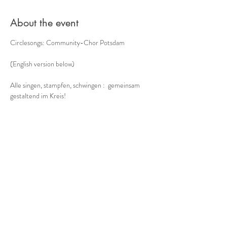
About the event
Circlesongs: Community-Chor Potsdam
(English version below)
Alle singen, stampfen, schwingen :  gemeinsam 
gestaltend im Kreis!
Der etwas andere Chor -
Musik aus dem Moment, mit allem, was unser 
Körper zu bieten hat:  ohne Noten, improvisiert, a 
cappella
Bodypercussion, Circlesongs, Tönen
Show More