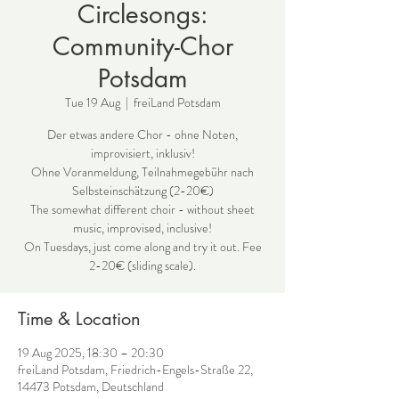
Circlesongs:
Community-Chor
Potsdam
Tue 19 Aug
  |  
freiLand Potsdam
Der etwas andere Chor - ohne Noten,
improvisiert, inklusiv!
Ohne Voranmeldung, Teilnahmegebühr nach
Selbsteinschätzung (2-20€)
The somewhat different choir - without sheet
music, improvised, inclusive!
On Tuesdays, just come along and try it out. Fee
2-20€ (sliding scale).
Time & Location
19 Aug 2025, 18:30 – 20:30
freiLand Potsdam, Friedrich-Engels-Straße 22,
14473 Potsdam, Deutschland