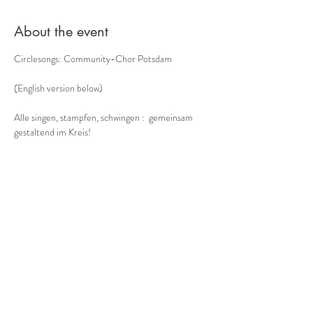
About the event
Circlesongs: Community-Chor Potsdam
(English version below)
Alle singen, stampfen, schwingen :  gemeinsam 
gestaltend im Kreis!
Der etwas andere Chor -
Musik aus dem Moment, mit allem, was unser 
Körper zu bieten hat:  ohne Noten, improvisiert, a 
cappella
Bodypercussion, Circlesongs, Tönen
Show More