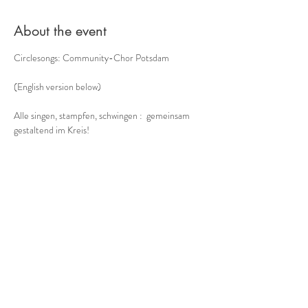
About the event
Circlesongs: Community-Chor Potsdam
(English version below)
Alle singen, stampfen, schwingen :  gemeinsam 
gestaltend im Kreis!
Der etwas andere Chor -
Musik aus dem Moment, mit allem, was unser 
Körper zu bieten hat:  ohne Noten, improvisiert, a 
cappella
Bodypercussion, Circlesongs, Tönen
Show More