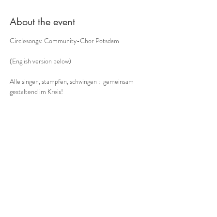
About the event
Circlesongs: Community-Chor Potsdam
(English version below)
Alle singen, stampfen, schwingen :  gemeinsam 
gestaltend im Kreis!
Der etwas andere Chor -
Musik aus dem Moment, mit allem, was unser 
Körper zu bieten hat:  ohne Noten, improvisiert, a 
cappella
Bodypercussion, Circlesongs, Tönen
Show More