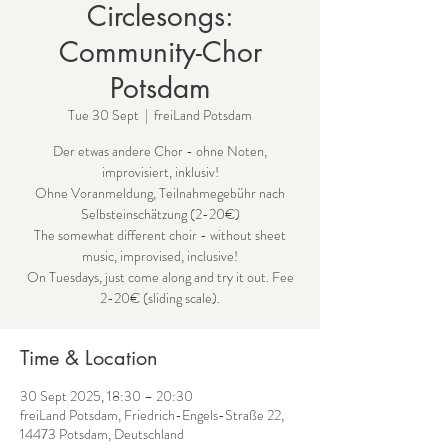
Circlesongs:
Community-Chor
Potsdam
Tue 30 Sept
  |  
freiLand Potsdam
Der etwas andere Chor - ohne Noten,
improvisiert, inklusiv!
Ohne Voranmeldung, Teilnahmegebühr nach
Selbsteinschätzung (2-20€)
The somewhat different choir - without sheet
music, improvised, inclusive!
On Tuesdays, just come along and try it out. Fee
2-20€ (sliding scale).
Time & Location
30 Sept 2025, 18:30 – 20:30
freiLand Potsdam, Friedrich-Engels-Straße 22,
14473 Potsdam, Deutschland