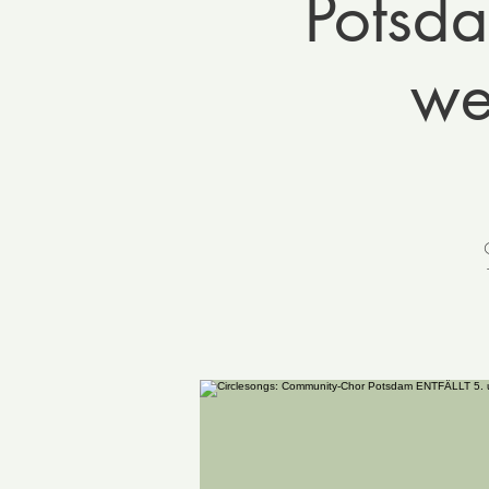
Potsda
we