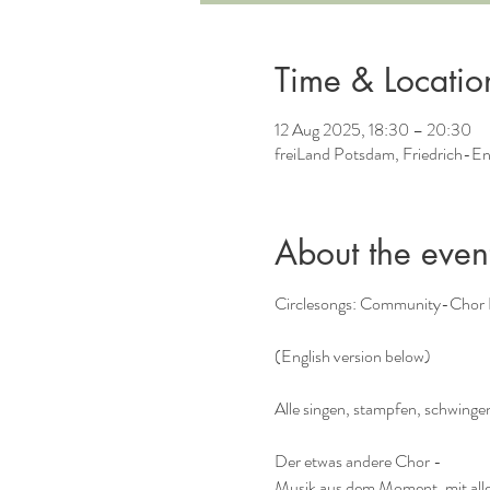
Time & Locatio
12 Aug 2025, 18:30 – 20:30
freiLand Potsdam, Friedrich-E
About the even
Circlesongs: Community-Chor
(English version below)
Alle singen, stampfen, schwingen
Der etwas andere Chor -
Musik aus dem Moment, mit allem