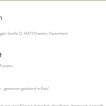
n
ngels-Straße 22, 14473 Potsdam, Deutschland
t
 Potsdam
 :  gemeinsam gestaltend im Kreis!
, was unser Körper zu bieten hat:  ohne Noten, improvisiert, a cappella