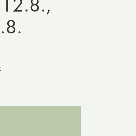
.12.8.,
.8.
)
!