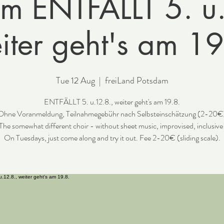
m ENTFÄLLT 5. u
iter geht's am 19
Tue 12 Aug
  |  
freiLand Potsdam
ENTFÄLLT 5. u.12.8., weiter geht's am 19.8.
Ohne Voranmeldung, Teilnahmegebühr nach Selbsteinschätzung (2-20€
The somewhat different choir - without sheet music, improvised, inclusive
On Tuesdays, just come along and try it out. Fee 2-20€ (sliding scale).