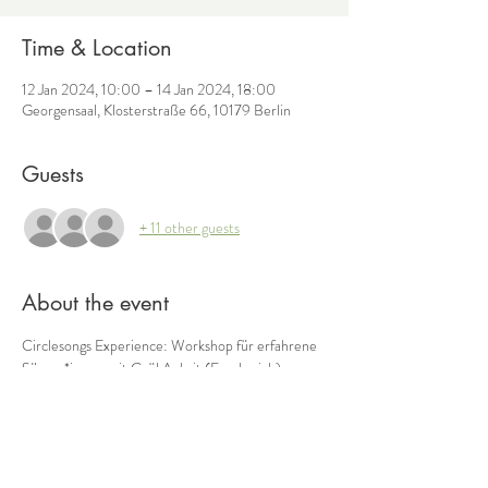
Time & Location
12 Jan 2024, 10:00 – 14 Jan 2024, 18:00
Georgensaal, Klosterstraße 66, 10179 Berlin
Guests
+ 11 other guests
About the event
Circlesongs Experience: Workshop für erfahrene 
Sänger*innen mit Gaël Aubrit (Frankreich)
Gaël wird den Workshop auf englisch geben, doch 
die wesentliche Kommunikationsform wird 
ohnehin die Musik sein. Punktuell ist eine 
Übersetzung möglich.
Wann: 12. - 14.1.2024, 10 – 18 Uhr