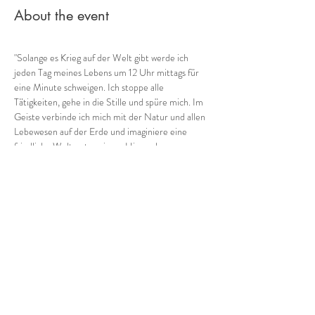
About the event
"Solange es Krieg auf der Welt gibt werde ich 
jeden Tag meines Lebens um 12 Uhr mittags für 
eine Minute schweigen. Ich stoppe alle 
Tätigkeiten, gehe in die Stille und spüre mich. Im 
Geiste verbinde ich mich mit der Natur und allen 
Lebewesen auf der Erde und imaginiere eine 
friedliche Welt unter einem Himmel.
Danach erhebe ich meine Stimme zu einer Musik 
des Augenblicks (vom leisen Summen bis zum 
lauten Gesang), um meiner Sehnsucht Ausdruck 
zu verleihen: 
Frieden!"
Diesen Entschluss habe ich Ende Oktober 23 
gefasst und eingebettet in einen persönlichen 
Text über meinen Umgang mit 
Show More