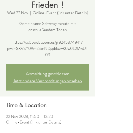
Frieden !
Wed 22 Nov
  |  
Online-Event (link unter Details)
Gemeinsame Schweigeminute mit
anschließendem Tönen
https://us05web.zoom.us/j/8245374841?
pwd=SXVSY09mc2xnNDgxbkwwK0w0L2MwUT
09
Anmeldung geschlossen
Jetzt andere Veranstaltungen ansehen
Time & Location
22 Nov 2023, 11:50 – 12:20
Online-Event (link unter Details)