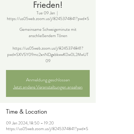
Frieden!
Tue 09 Jan
  |  
https://us05web.zoom.us/j/8245374841?pwd=S
Gemeinsame Schweigeminute mit
anschließendem Tönen
https://us05web.zoom.us/j/8245374841?
pwd=SXVSY09mc2xnNDgxbkwwK0w0L2MwUT
09
Anmeldung geschlossen
Jetzt andere Veranstaltungen ansehen
Time & Location
09 Jan 2024, 18:50 – 19:20
https://us05web.zoom.us/j/8245374841?pwd=S