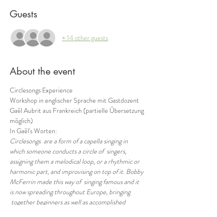
Guests
+ 14 other guests
About the event
Circlesongs Experience  
Workshop in englischer Sprache mit Gastdozent 
Gaël Aubrit aus Frankreich (partielle Übersetzung 
möglich)
In Gaël's Worten: 
Circlesongs  are a form of a capella singing in 
which someone conducts a circle of  singers, 
assigning them a melodical loop, or a rhythmic or 
harmonic part, and improvising on top of it. Bobby 
McFerrin made this way of  singing famous and it 
is now spreading throughout Europe, bringing 
 together beginners as well as accomplished 
singers, for a unique collective experience.