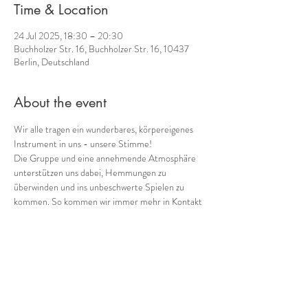
Time & Location
24 Jul 2025, 18:30 – 20:30
Buchholzer Str. 16, Buchholzer Str. 16, 10437
Berlin, Deutschland
About the event
Wir alle tragen ein wunderbares, körpereigenes 
Instrument in uns - unsere Stimme! 
Die Gruppe und eine annehmende Atmosphäre 
unterstützen uns dabei, Hemmungen zu 
überwinden und ins unbeschwerte Spielen zu 
kommen. So kommen wir immer mehr in Kontakt 
mit einem weiteren Schatz, den wir in uns tragen: 
unserer eigenen Musik! 
Gemeinsam mit 
Cornelia Voss
 (Ganzheitliches 
Stimmcoaching) biete ich 
regelmäßig donnerstags 
von 18:30 bis 20:30
verschiedene Möglichkeiten, in die Welt der 