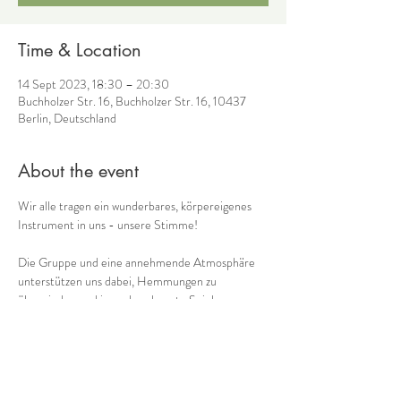
Time & Location
14 Sept 2023, 18:30 – 20:30
Buchholzer Str. 16, Buchholzer Str. 16, 10437
Berlin, Deutschland
About the event
Wir alle tragen ein wunderbares, körpereigenes 
Instrument in uns - unsere Stimme! 
Die Gruppe und eine annehmende Atmosphäre 
unterstützen uns dabei, Hemmungen zu 
überwinden und ins unbeschwerte Spielen zu 
kommen. So kommen wir immer mehr in Kontakt 
mit einem weiteren Schatz, den wir in uns tragen: 
unserer eigenen Musik! 
Gemeinsam mit 
 (Ganzheitliches Stimmcoaching) 
biete ich 
Cornelia Voss
regelmäßig donnerstags 