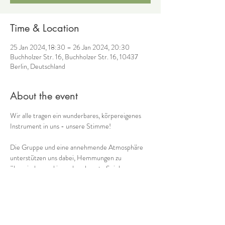
Time & Location
25 Jan 2024, 18:30 – 26 Jan 2024, 20:30
Buchholzer Str. 16, Buchholzer Str. 16, 10437
Berlin, Deutschland
About the event
Wir alle tragen ein wunderbares, körpereigenes 
Instrument in uns - unsere Stimme! 
Die Gruppe und eine annehmende Atmosphäre 
unterstützen uns dabei, Hemmungen zu 
überwinden und ins unbeschwerte Spielen zu 
kommen. So kommen wir immer mehr in Kontakt 
mit einem weiteren Schatz, den wir in uns tragen: 
unserer eigenen Musik! 
Gemeinsam mit 
 (Ganzheitliches Stimmcoaching) 
biete ich 
Cornelia Voss
regelmäßig donnerstags 