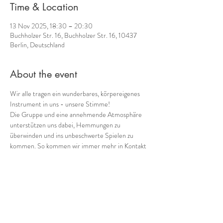
Time & Location
13 Nov 2025, 18:30 – 20:30
Buchholzer Str. 16, Buchholzer Str. 16, 10437
Berlin, Deutschland
About the event
Wir alle tragen ein wunderbares, körpereigenes 
Instrument in uns - unsere Stimme! 
Die Gruppe und eine annehmende Atmosphäre 
unterstützen uns dabei, Hemmungen zu 
überwinden und ins unbeschwerte Spielen zu 
kommen. So kommen wir immer mehr in Kontakt 
mit einem weiteren Schatz, den wir in uns tragen: 
unserer eigenen Musik! 
Gemeinsam mit 
Cornelia Voss
 (Ganzheitliches 
Stimmcoaching) biete ich 
regelmäßig donnerstags 
von 18:30 bis 20:30
verschiedene Möglichkeiten, in die Welt der 