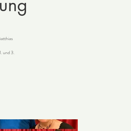
fung
atthias
1. und 3.