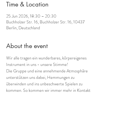
Time & Location
25 Jun 2026, 18:30 – 20:30
Buchholzer Str. 16, Buchholzer Str. 16, 10437
Berlin, Deutschland
About the event
Wir alle tragen ein wunderbares, körpereigenes 
Instrument in uns - unsere Stimme! 
Die Gruppe und eine annehmende Atmosphäre 
unterstützen uns dabei, Hemmungen zu 
überwinden und ins unbeschwerte Spielen zu 
kommen. So kommen wir immer mehr in Kontakt 
mit einem weiteren Schatz, den wir in uns tragen: 
unserer eigenen Musik! 
Gemeinsam mit 
Cornelia Voss
 (Ganzheitliches 
Stimmcoaching) biete ich 
regelmäßig donnerstags 
von 18:30 bis 20:30
verschiedene Möglichkeiten, in die Welt der 