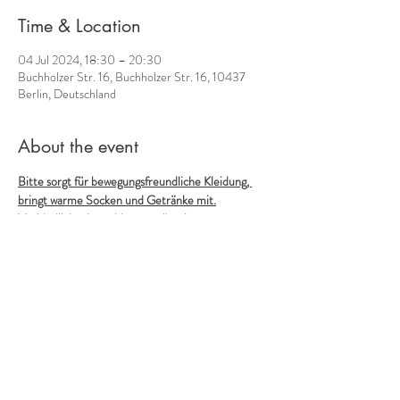
Time & Location
04 Jul 2024, 18:30 – 20:30
Buchholzer Str. 16, Buchholzer Str. 16, 10437
Berlin, Deutschland
About the event
Bitte sorgt für bewegungsfreundliche Kleidung, 
bringt warme Socken und Getränke mit.
Verbindliche Anmeldung erwünscht, spontanes 
Aufschlagen möglich.
15-25 € pro Abend 
Der Eingang zum Raum in der Buchholzer Strasse 
16 liegt an der Ecke Buchholzer/Greifenhagener 
Strasse
Wir alle tragen ein wunderbares, körpereigenes 
Instrument in uns - unsere Stimme! 
Show More