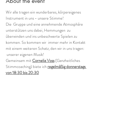
About the event
Wir alle tragen ein wunderbares, körpereigenes 
Instrument in uns - unsere Stimme!
Die  Gruppe und eine annehmende Atmosphäre 
unterstützen uns dabei, Hemmungen  zu 
überwinden und ins unbeschwerte Spielen zu 
kommen. So kommen wir  immer mehr in Kontakt 
mit einem weiteren Schatz, den wir in uns tragen: 
 unserer eigenen Musik!
Gemeinsam mit 
Cornelia Voss
 (Ganzheitliches 
Stimmcoaching) biete ich 
regelmäßig donnerstags 
von 18:30 bis 20:30
verschiedene Möglichkeiten, in die Welt der 
Stimmimprovisation in der Gruppe einzutauchen.
Offene Gruppe (in der Regel jeden 1. und 3. 
Donnerstag - ohne Anmeldung)
Wie klingen wir als Gruppe heute? Wild, zart, 
rauh, blumig, blau?