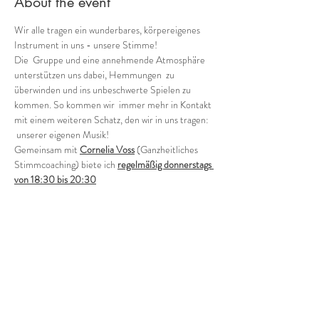
About the event
Wir alle tragen ein wunderbares, körpereigenes 
Instrument in uns - unsere Stimme!
Die  Gruppe und eine annehmende Atmosphäre 
unterstützen uns dabei, Hemmungen  zu 
überwinden und ins unbeschwerte Spielen zu 
kommen. So kommen wir  immer mehr in Kontakt 
mit einem weiteren Schatz, den wir in uns tragen: 
 unserer eigenen Musik!
Gemeinsam mit 
Cornelia Voss
 (Ganzheitliches 
Stimmcoaching) biete ich 
regelmäßig donnerstags 
von 18:30 bis 20:30
verschiedene Möglichkeiten, in die Welt der 
Stimmimprovisation in der Gruppe einzutauchen.
Offene Gruppe (in der Regel jeden 1. und 3. 
Donnerstag - ohne Anmeldung)
Wie klingen wir als Gruppe heute? Wild, zart, 
rauh, blumig, blau?