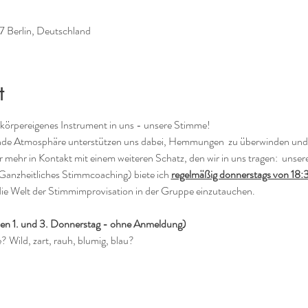
37 Berlin, Deutschland
t
, körpereigenes Instrument in uns - unsere Stimme!
de Atmosphäre unterstützen uns dabei, Hemmungen  zu überwinden und i
hr in Kontakt mit einem weiteren Schatz, den wir in uns tragen:  unser
Ganzheitliches Stimmcoaching) biete ich 
regelmäßig donnerstags von 18:
die Welt der Stimmimprovisation in der Gruppe einzutauchen.
den 1. und 3. Donnerstag - ohne Anmeldung)
? Wild, zart, rauh, blumig, blau?