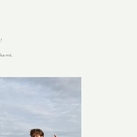
t!
ke mit.