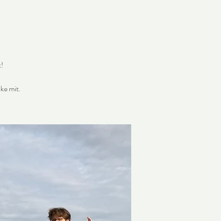
t!
ke mit.