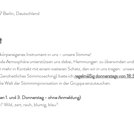
37 Berlin, Deutschland
t
, körpereigenes Instrument in uns - unsere Stimme!
de Atmosphäre unterstützen uns dabei, Hemmungen  zu überwinden und i
hr in Kontakt mit einem weiteren Schatz, den wir in uns tragen:  unser
Ganzheitliches Stimmcoaching) biete ich 
regelmäßig donnerstags von 18:
die Welt der Stimmimprovisation in der Gruppe einzutauchen.
den 1. und 3. Donnerstag - ohne Anmeldung)
? Wild, zart, rauh, blumig, blau?