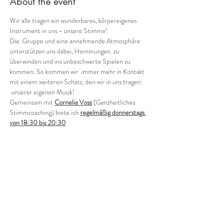
About the event
Wir alle tragen ein wunderbares, körpereigenes 
Instrument in uns - unsere Stimme!
Die  Gruppe und eine annehmende Atmosphäre 
unterstützen uns dabei, Hemmungen  zu 
überwinden und ins unbeschwerte Spielen zu 
kommen. So kommen wir  immer mehr in Kontakt 
mit einem weiteren Schatz, den wir in uns tragen: 
 unserer eigenen Musik!
Gemeinsam mit 
Cornelia Voss
 (Ganzheitliches 
Stimmcoaching) biete ich 
regelmäßig donnerstags 
von 18:30 bis 20:30
verschiedene Möglichkeiten, in die Welt der 
Stimmimprovisation in der Gruppe einzutauchen.
Offene Gruppe (in der Regel jeden 1. und 3. 
Donnerstag - ohne Anmeldung)
Wie klingen wir als Gruppe heute? Wild, zart, 
rauh, blumig, blau?