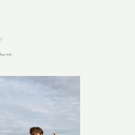
t!
ke mit.