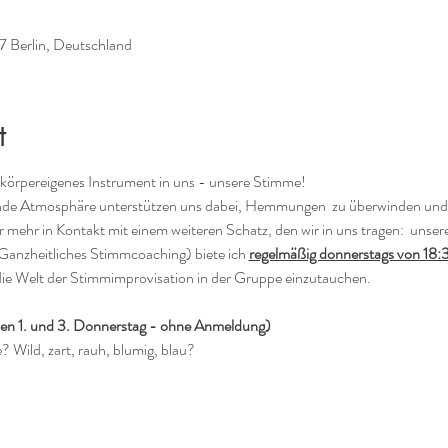
37 Berlin, Deutschland
t
, körpereigenes Instrument in uns - unsere Stimme!
de Atmosphäre unterstützen uns dabei, Hemmungen  zu überwinden und i
hr in Kontakt mit einem weiteren Schatz, den wir in uns tragen:  unser
Ganzheitliches Stimmcoaching) biete ich 
regelmäßig donnerstags von 18:
die Welt der Stimmimprovisation in der Gruppe einzutauchen.
den 1. und 3. Donnerstag - ohne Anmeldung)
? Wild, zart, rauh, blumig, blau?