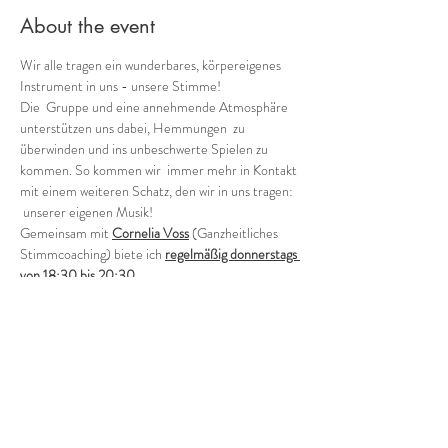
About the event
Wir alle tragen ein wunderbares, körpereigenes 
Instrument in uns - unsere Stimme!
Die  Gruppe und eine annehmende Atmosphäre 
unterstützen uns dabei, Hemmungen  zu 
überwinden und ins unbeschwerte Spielen zu 
kommen. So kommen wir  immer mehr in Kontakt 
mit einem weiteren Schatz, den wir in uns tragen: 
 unserer eigenen Musik!
Gemeinsam mit 
Cornelia Voss
 (Ganzheitliches 
Stimmcoaching) biete ich 
regelmäßig donnerstags 
von 18:30 bis 20:30
verschiedene Möglichkeiten, in die Welt der 
Stimmimprovisation in der Gruppe einzutauchen.
Offene Gruppe (in der Regel jeden 1. und 3. 
Donnerstag - ohne Anmeldung)
Wie klingen wir als Gruppe heute? Wild, zart, 
rauh, blumig, blau?