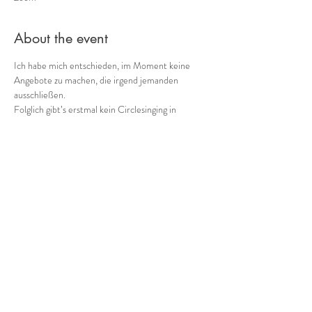
About the event
Ich habe mich entschieden, im Moment keine 
Angebote zu machen, die irgend jemanden 
ausschließen. 
Folglich gibt’s erstmal kein Circlesinging in 
Präsenz.😕
Dafür gibt es zukünftig einmal die Woche ein 
online-Angebot, eine Stunde für musikalischen 
Kontakt für alle.
Ich improvisiere Circle Songs am Looper und wir 
probieren verschiedene Impro-Spielformate, die 
online gut funktionieren.
Kontakt und Verbindung,
Lebendigkeit und Kreativität,
Show More
Share this event