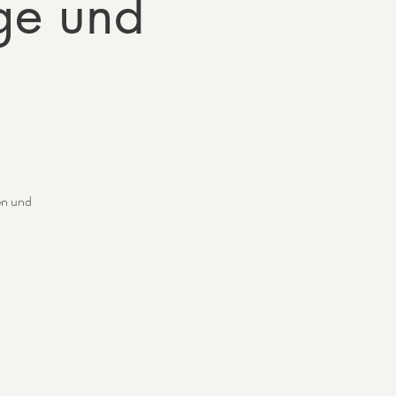
ge und
en und